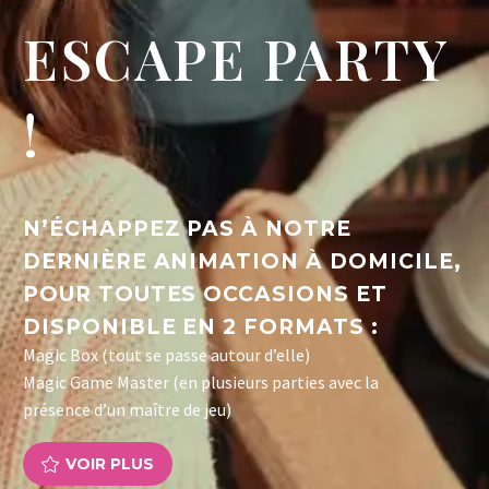
ESCAPE PARTY
!
N’ÉCHAPPEZ PAS À NOTRE
DERNIÈRE ANIMATION À DOMICILE,
POUR TOUTES OCCASIONS ET
DISPONIBLE EN 2 FORMATS :
Magic Box (tout se passe autour d’elle)
Magic Game Master (en plusieurs parties avec la
présence d’un maître de jeu)
VOIR PLUS
